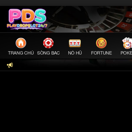
TRANG CHỦ
SÒNG BẠC
NỔ HŨ
FORTUNE
POK