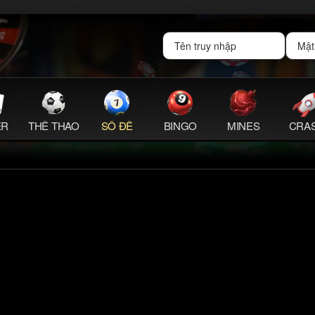
ER
THỂ THAO
SỐ ĐỀ
BINGO
MINES
CRA
W
QR Android