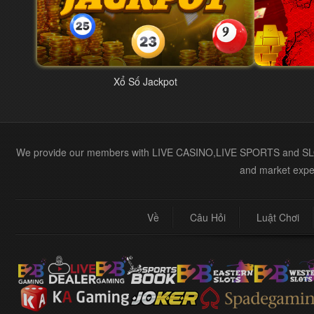
Xổ Số Jackpot
We provide our members with LIVE CASINO,LIVE SPORTS and SLOT 
and market exper
Về
Câu Hỏi
Luật Chơi