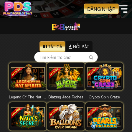
ĐĂNG NHẬP
online casino. Play our game and win the biggest prize!!!
TẤT CẢ
NỔI BẬT
Trang Chủ
Sòng Bạc
Nổ Hũ
Legend Of The Nat Spirits
Blazing Jade Riches
Crypto Spin Craze
Fortune